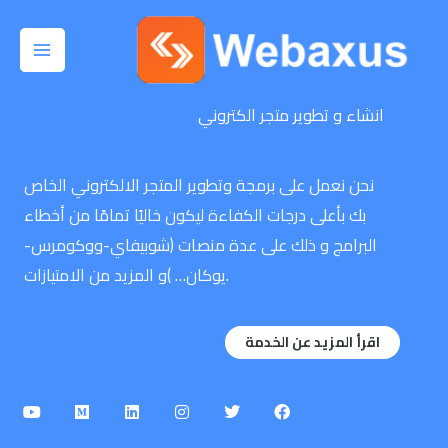
خطي
لى
لمحتوى
انشاء و تطوير متجر الكتروني
نحن نعمل على برمجة وتطوير المتجر الالكتروني الخاص
بك بأعلى درجات الكفاءة ليكون خاليًا تمامًا من أخطاء
البرامج و ذلك على عدة منصات (شوبيفاي-ووكومرس-
يوكان… )و المزيد من الامتيازات.
اقرأ المزيد عن الخدمة
Y
M
L
I
T
F
o
e
i
n
w
a
u
d
n
s
i
c
t
i
k
t
t
e
u
u
e
a
t
b
b
m
d
g
e
o